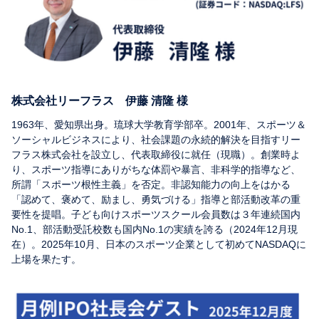
株式会社リーフラス 伊藤 清隆 様
1963年、愛知県出身。琉球大学教育学部卒。2001年、スポーツ＆
ソーシャルビジネスにより、社会課題の永続的解決を目指すリー
フラス株式会社を設立し、代表取締役に就任（現職）。創業時よ
り、スポーツ指導にありがちな体罰や暴言、非科学的指導など、
所謂「スポーツ根性主義」を否定。非認知能力の向上をはかる
「認めて、褒めて、励まし、勇気づける」指導と部活動改革の重
要性を提唱。子ども向けスポーツスクール会員数は３年連続国内
No.1、部活動受託校数も国内No.1の実績を誇る（2024年12月現
在）。2025年10月、日本のスポーツ企業として初めてNASDAQに
上場を果たす。