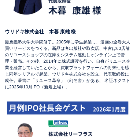
ウリドキ株式会社 木暮 康雄 様
慶應義塾大学大学院修了。2005年に学生起業し、漫画の全巻大人
買いサービスをつくる。新品は各出版社や取次店、中古は60店舗
のリユースショップの在庫をシステム連動しオンライン上で管
理・販売。その後、2014年に株式譲渡を行い、自身がリユース企
業を経営していたことから、買取プラットフォームの将来性を感
じ同年シリアルで起業。ウリドキ株式会社を設立、代表取締役に
就任。著書に「リユース革命」（幻冬舎）がある。 名証ネクスト
に2025年10月IPO（新規上場）。