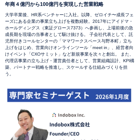
年商４億円から100億円を実現した営業戦略
大学卒業後、HR系ベンチャーに入社。以降、ゼロイチ〜成長フェ
ーズにある企業の事業立ち上げを複数経験。2017年にアイドマ・
ホールディングス（東証グロース7373）へ参画し、上場前後の急
成長期を現場の当事者として駆け抜ける。 子会社代表として、託
児所付きコールセンターの「ママワークスペース与野本町」立ち
上げをはじめ、営業向けオンラインツール「meet in」、経営者向
けイベント「CXOサミット」など新規事業を次々と創出。 また、
代理店事業の立ち上げ・運営責任者として、営業組織設計、KPI構
築、パートナー戦略を推進し、スケールする仕組みづくりを担
う。