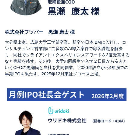
株式会社フツパー 黒瀬 康太 様
大分県出身。広島大学工学部卒業。新卒で日本IBMに入社し、コ
ンサルティング営業部にて多数のAI導入案件で顧客課題を解決
し、同社でクライアントエクスペリエンスアワードを3度受賞する
など実績を残す。その後、大学の同級生で入学２日目から友人と
いうCEOの黒瀬氏と当社を共同創業。 2020年設立から4年強での
早期IPOを果たす。2025年12月東証グロース上場。