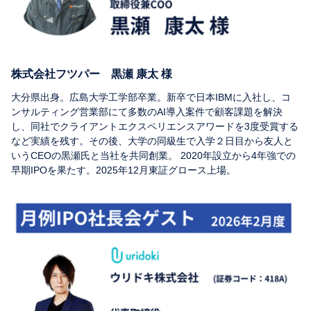
株式会社フツパー 黒瀬 康太 様
大分県出身。広島大学工学部卒業。新卒で日本IBMに入社し、コ
ンサルティング営業部にて多数のAI導入案件で顧客課題を解決
し、同社でクライアントエクスペリエンスアワードを3度受賞する
など実績を残す。その後、大学の同級生で入学２日目から友人と
いうCEOの黒瀬氏と当社を共同創業。 2020年設立から4年強での
早期IPOを果たす。2025年12月東証グロース上場。