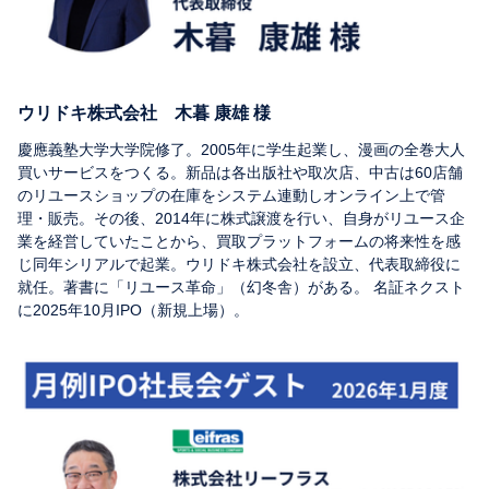
ウリドキ株式会社 木暮 康雄 様
慶應義塾大学大学院修了。2005年に学生起業し、漫画の全巻大人
買いサービスをつくる。新品は各出版社や取次店、中古は60店舗
のリユースショップの在庫をシステム連動しオンライン上で管
理・販売。その後、2014年に株式譲渡を行い、自身がリユース企
業を経営していたことから、買取プラットフォームの将来性を感
じ同年シリアルで起業。ウリドキ株式会社を設立、代表取締役に
就任。著書に「リユース革命」（幻冬舎）がある。 名証ネクスト
に2025年10月IPO（新規上場）。