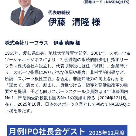
株式会社リーフラス 伊藤 清隆 様
1963年、愛知県出身。琉球大学教育学部卒。2001年、スポーツ＆
ソーシャルビジネスにより、社会課題の永続的解決を目指すリー
フラス株式会社を設立し、代表取締役に就任（現職）。創業時よ
り、スポーツ指導にありがちな体罰や暴言、非科学的指導など、
所謂「スポーツ根性主義」を否定。非認知能力の向上をはかる
「認めて、褒めて、励まし、勇気づける」指導と部活動改革の重
要性を提唱。子ども向けスポーツスクール会員数は３年連続国内
No.1、部活動受託校数も国内No.1の実績を誇る（2024年12月現
在）。2025年10月、日本のスポーツ企業として初めてNASDAQに
上場を果たす。