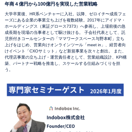
年商４億円から100億円を実現した営業戦略
大学卒業後、HR系ベンチャーに入社。以降、ゼロイチ〜成長フェ
ーズにある企業の事業立ち上げを複数経験。2017年にアイドマ・
ホールディングス（東証グロース7373）へ参画し、上場前後の急
成長期を現場の当事者として駆け抜ける。 子会社代表として、託
児所付きコールセンターの「ママワークスペース与野本町」立ち
上げをはじめ、営業向けオンラインツール「meet in」、経営者向
けイベント「CXOサミット」など新規事業を次々と創出。 また、
代理店事業の立ち上げ・運営責任者として、営業組織設計、KPI構
築、パートナー戦略を推進し、スケールする仕組みづくりを担
う。