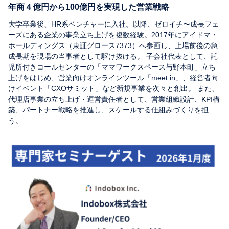
年商４億円から100億円を実現した営業戦略
大学卒業後、HR系ベンチャーに入社。以降、ゼロイチ〜成長フェ
ーズにある企業の事業立ち上げを複数経験。2017年にアイドマ・
ホールディングス（東証グロース7373）へ参画し、上場前後の急
成長期を現場の当事者として駆け抜ける。 子会社代表として、託
児所付きコールセンターの「ママワークスペース与野本町」立ち
上げをはじめ、営業向けオンラインツール「meet in」、経営者向
けイベント「CXOサミット」など新規事業を次々と創出。 また、
代理店事業の立ち上げ・運営責任者として、営業組織設計、KPI構
築、パートナー戦略を推進し、スケールする仕組みづくりを担
う。