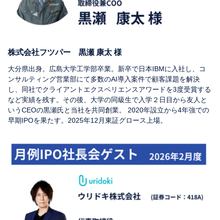
株式会社フツパー 黒瀬 康太 様
大分県出身。広島大学工学部卒業。新卒で日本IBMに入社し、コ
ンサルティング営業部にて多数のAI導入案件で顧客課題を解決
し、同社でクライアントエクスペリエンスアワードを3度受賞する
など実績を残す。その後、大学の同級生で入学２日目から友人と
いうCEOの黒瀬氏と当社を共同創業。 2020年設立から4年強での
早期IPOを果たす。2025年12月東証グロース上場。