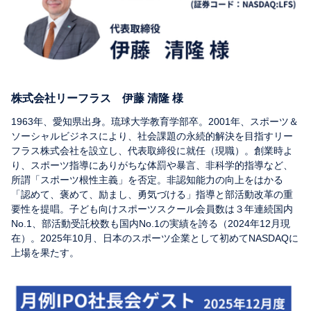
株式会社リーフラス 伊藤 清隆 様
1963年、愛知県出身。琉球大学教育学部卒。2001年、スポーツ＆
ソーシャルビジネスにより、社会課題の永続的解決を目指すリー
フラス株式会社を設立し、代表取締役に就任（現職）。創業時よ
り、スポーツ指導にありがちな体罰や暴言、非科学的指導など、
所謂「スポーツ根性主義」を否定。非認知能力の向上をはかる
「認めて、褒めて、励まし、勇気づける」指導と部活動改革の重
要性を提唱。子ども向けスポーツスクール会員数は３年連続国内
No.1、部活動受託校数も国内No.1の実績を誇る（2024年12月現
在）。2025年10月、日本のスポーツ企業として初めてNASDAQに
上場を果たす。