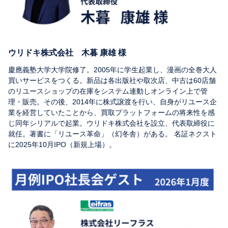
ウリドキ株式会社 木暮 康雄 様
慶應義塾大学大学院修了。2005年に学生起業し、漫画の全巻大人
買いサービスをつくる。新品は各出版社や取次店、中古は60店舗
のリユースショップの在庫をシステム連動しオンライン上で管
理・販売。その後、2014年に株式譲渡を行い、自身がリユース企
業を経営していたことから、買取プラットフォームの将来性を感
じ同年シリアルで起業。ウリドキ株式会社を設立、代表取締役に
就任。著書に「リユース革命」（幻冬舎）がある。 名証ネクスト
に2025年10月IPO（新規上場）。