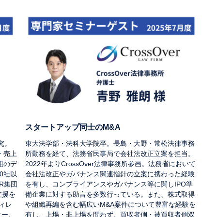
スタートアップ同士のM&A
究。
東大法学部・法科大学院卒。長島・大野・常松法律事務
・売上
所勤務を経て、法務省民事局で会社法改正立案を担当。
組のデ
2022年よりCrossOver法律事務所参画。法務省において
0社以
会社法改正やガバナンス関連指針の立案に携わった経験
R集団
を有し、コンプライアンスやガバナンス等に関しIPO準
支援を
備企業に対する助言を多数行っている。また、株式取得
ィレ
や組織再編を含む幅広いM&A案件について豊富な経験を
サー、
有し、上場・非上場を問わず、買収者側・被買収者側双