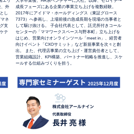
国エリ
大学卒業後、HR系ベンチャーに入社。以降、ゼロイチ〜
後、外
成長フェーズにある企業の事業立ち上げを複数経験。
とし
2017年にアイドマ・ホールディングス（東証グロース
店マネ
7373）へ参画し、上場前後の急成長期を現場の当事者と
グ支
して駆け抜ける。 子会社代表として、託児所付きコール
ケテ
センターの「ママワークスペース与野本町」立ち上げを
はじめ、営業向けオンラインツール「meet in」、経営者
向けイベント「CXOサミット」など新規事業を次々と創
出。 また、代理店事業の立ち上げ・運営責任者として、
営業組織設計、KPI構築、パートナー戦略を推進し、スケ
ールする仕組みづくりを担う。