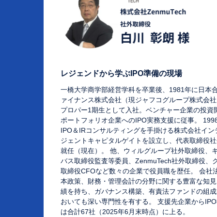
レジェンドから学ぶIPO準備の現場
一橋大学商学部経営学科を卒業後、1981年に日本
ァイナンス株式会社（現ジャフコグループ株式会社
プロパー1期生として入社。ベンチャー企業の投資
ポートフォリオ企業へのIPO実務支援に従事。 199
IPO＆IRコンサルティングを手掛ける株式会社イン
ジェントキャピタルゲイトを設立し、代表取締役社
就任（現在）。 他、ウィルグループ社外取締役、
バス取締役監査等委員、ZenmuTech社外取締役、
取締役CFOなど数々の企業で役員職を歴任。 会社
本政策、財務・管理会計の分野に関する豊富な知見
績を持ち、ガバナンス構築、有責法ファンドの組成
おいても深い専門性を有する。 支援先企業からIP
は合計67社（2025年6月末時点）に上る。