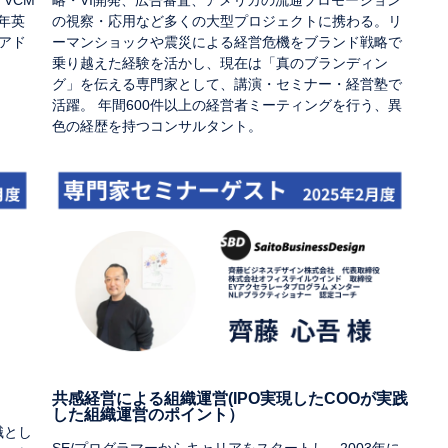
VCM
略・VI開発、広告審査、アメリカの流通プロモーション
8年英
の視察・応用など多くの大型プロジェクトに携わる。リ
・アド
ーマンショックや震災による経営危機をブランド戦略で
乗り越えた経験を活かし、現在は「真のブランディン
グ」を伝える専門家として、講演・セミナー・経営塾で
活躍。 年間600件以上の経営者ミーティングを行う、異
色の経歴を持つコンサルタント。
共感経営による組織運営(IPO実現したCOOが実践
した組織運営のポイント）
職とし