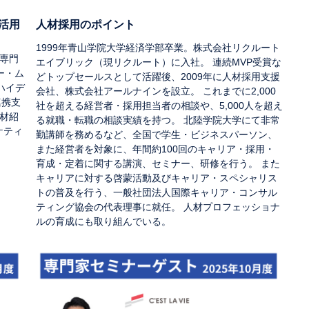
活用
人材採用のポイント
1999年青山学院大学経済学部卒業。株式会社リクルート
専門
エイブリック（現リクルート）に入社。 連続MVP受賞な
ー・ム
どトップセールスとして活躍後、2009年に人材採用支援
ハイデ
会社、株式会社アールナインを設立。 これまでに2,000
連携支
社を超える経営者・採用担当者の相談や、5,000人を超え
材紹
る就職・転職の相談実績を持つ。 北陸学院大学にて非常
ケティ
勤講師を務めるなど、全国で学生・ビジネスパーソン、
また経営者を対象に、年間約100回のキャリア・採用・
育成・定着に関する講演、セミナー、研修を行う。 また
キャリアに対する啓蒙活動及びキャリア・スペシャリス
トの普及を行う、一般社団法人国際キャリア・コンサル
ティング協会の代表理事に就任。 人材プロフェッショナ
ルの育成にも取り組んでいる。