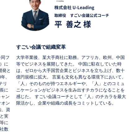
すごい会議で組織変革
合同フ
大学卒業後、某大手商社に勤務。アフリカ、欧州、中国
）に
等でビジネスを展開してきた。 中国に駐在していた時
開発と
は、ゼロから大手国営企業とビジネスを立ち上げ、数十
8年、
億円規模に拡大。 言葉も文化も異なる環境下において、
テリ
「人」そのものが持つエネルギーや、「人」とのコミュ
長に
ニケーションがビジネスを生み出すチカラになることを
キャン
感じた。 すごい会議コーチとして「人」のチカラを最大
クオン
限活かし、企業や組織の成長をコミットしている。
法、資
と実
等に
O社数